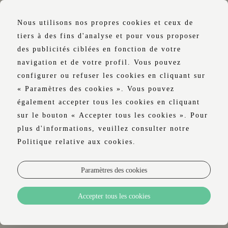
Nous utilisons nos propres cookies et ceux de
tiers à des fins d'analyse et pour vous proposer
des publicités ciblées en fonction de votre
navigation et de votre profil. Vous pouvez
SE DÉSABONNER À
configurer ou refuser les cookies en cliquant sur
« Paramètres des cookies ». Vous pouvez
NOTRE
également accepter tous les cookies en cliquant
NEWSLETTER
sur le bouton « Accepter tous les cookies ». Pour
plus d'informations, veuillez consulter notre
Politique relative aux cookies.
Veuillez compléter les informations
Paramètres des cookies
suivantes si vous ne souhaitez plus recevoir
les offres spéciales de notre hôtel.
Accepter tous les cookies