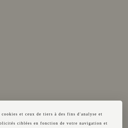
 DE DÉTAILS
VER!
nt obligatoirement
 cookies et ceux de tiers à des fins d'analyse et
é. Les cartes d'identité
licités ciblées en fonction de votre navigation et