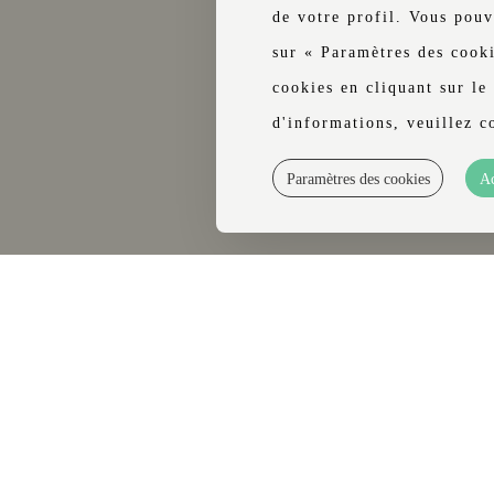
cceptés.
de votre profil. Vous pouv
sur « Paramètres des cook
cookies en cliquant sur le
d'informations, veuillez c
numériques
Paramètres des cookies
Ac
WhatsApp
Facebook
Instagram
Modifier la
réservation