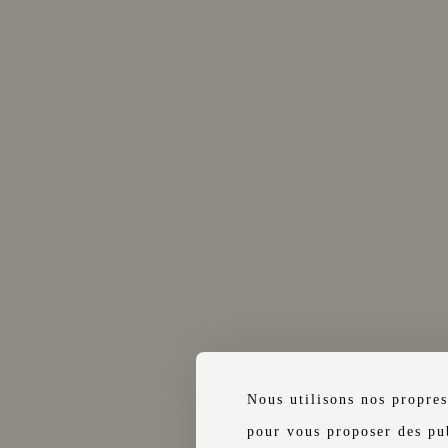
PLUS
RÉSER
ients, quel que soit leur âge, doive
Nous utilisons nos propres
entité physique en cours de validit
pour vous proposer des pub