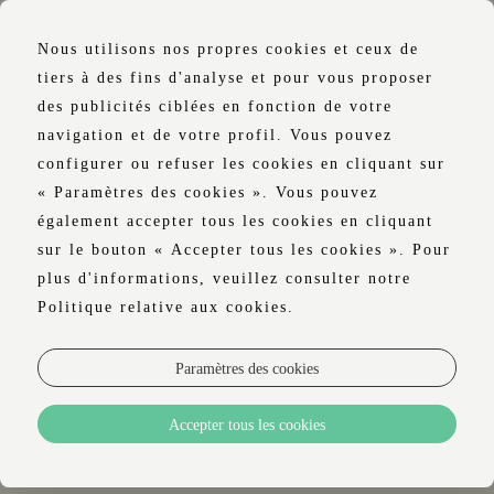
Nous utilisons nos propres cookies et ceux de
tiers à des fins d'analyse et pour vous proposer
des publicités ciblées en fonction de votre
navigation et de votre profil. Vous pouvez
OUI MAIS NON
configurer ou refuser les cookies en cliquant sur
« Paramètres des cookies ». Vous pouvez
également accepter tous les cookies en cliquant
sur le bouton « Accepter tous les cookies ». Pour
À l'hôtel Luster, l'univers gastronomique
plus d'informations, veuillez consulter notre
s'incarne dans le
restaurant Oui Mais Non
Politique relative aux cookies.
. Le concept culinaire de l'hôtel,
résolument
raffiné
, est un véritable
Paramètres des cookies
passeport gustatif, un voyage à travers les
saveurs du monde, avec des plats et des
Accepter tous les cookies
mets délicats de toutes les cultures. Un
voyage incomparable, sans même avoir à