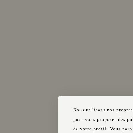
PLUS
RÉSER
Nous utilisons nos propres
ients, quel que soit leur âge, doive
pour vous proposer des pub
entité physique en cours de validit
de votre profil. Vous pouv