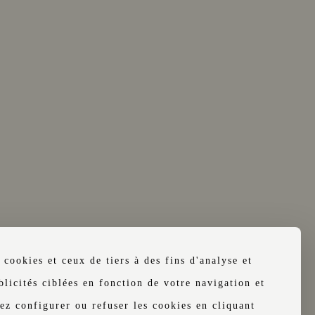
 DE DÉTAILS
VER!
 cookies et ceux de tiers à des fins d'analyse et
nt obligatoirement
licités ciblées en fonction de votre navigation et
é. Les cartes d'identité
ez configurer ou refuser les cookies en cliquant