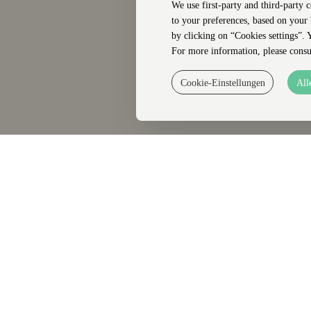
We use first-party and third-party 
to your preferences, based on your
by clicking on “Cookies settings”. 
For more information, please consu
Cookie-Einstellungen
All
Digitales
Beschwerdebuch
WhatsApp
Facebook
Instagram
Reservierung
bearbeiten