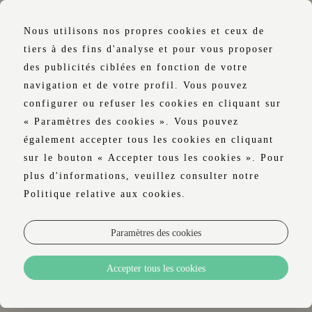
Nous utilisons nos propres cookies et ceux de
tiers à des fins d'analyse et pour vous proposer
des publicités ciblées en fonction de votre
navigation et de votre profil. Vous pouvez
S'ABONNER
configurer ou refuser les cookies en cliquant sur
« Paramètres des cookies ». Vous pouvez
LUSTER HOTEL
également accepter tous les cookies en cliquant
NEWSLETTER
sur le bouton « Accepter tous les cookies ». Pour
plus d'informations, veuillez consulter notre
Politique relative aux cookies.
Le Luster Hotel envoie des newsletters
Paramètres des cookies
d’offres spéciales. Si vous désirez recevoir
ces bulletins d'information, merci de nous
Accepter tous les cookies
fournir vos informations.
Merci.