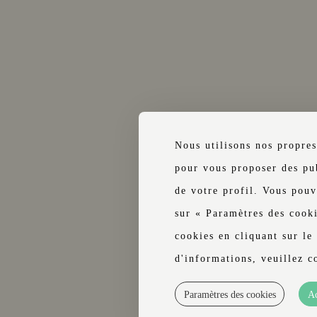
Nous utilisons nos propres
pour vous proposer des pub
de votre profil. Vous pouv
es
Instagram
sur « Paramètres des cook
cookies en cliquant sur le
Facebook
d'informations, veuillez c
Modifier la rés
Paramètres des cookies
Ac