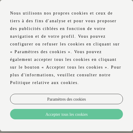
Nous utilisons nos propres cookies et ceux de
tiers à des fins d'analyse et pour vous proposer
des publicités ciblées en fonction de votre
navigation et de votre profil. Vous pouvez
CHAMBRES
configurer ou refuser les cookies en cliquant sur
« Paramètres des cookies ». Vous pouvez
également accepter tous les cookies en cliquant
sur le bouton « Accepter tous les cookies ». Pour
plus d'informations, veuillez consulter notre
VOTRE MOMENT DE PAUSE, AU CENTRE.
Politique relative aux cookies.
Paramètres des cookies
L'
hôtel Luster
propose 56 chambres de
Accepter tous les cookies
différentes catégories, élégamment décorées,
lumineuses et confortables, idéales pour les