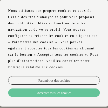
Nous utilisons nos propres cookies et ceux de
tiers à des fins d'analyse et pour vous proposer
des publicités ciblées en fonction de votre
navigation et de votre profil. Vous pouvez
OUI MAIS NON
configurer ou refuser les cookies en cliquant sur
« Paramètres des cookies ». Vous pouvez
également accepter tous les cookies en cliquant
sur le bouton « Accepter tous les cookies ». Pour
À l'hôtel Luster, l'univers gastronomique
plus d'informations, veuillez consulter notre
s'incarne dans le
restaurant Oui Mais Non
Politique relative aux cookies.
. Le concept culinaire de l'hôtel,
résolument
raffiné
, est un véritable
Paramètres des cookies
passeport gustatif, un voyage à travers les
saveurs du monde, avec des plats et des
Accepter tous les cookies
mets délicats de toutes les cultures. Un
voyage incomparable, sans même avoir à